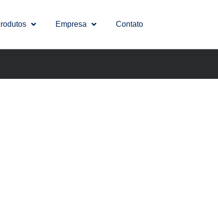
rodutos
Empresa
Contato