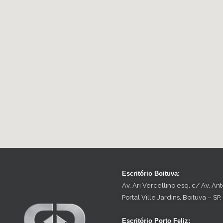
Escritório Boituva:
Av. Ari Vercellino esq. c/ Av. A
Portal Ville Jardins, Boituva – S
Escritório Porto Feliz: