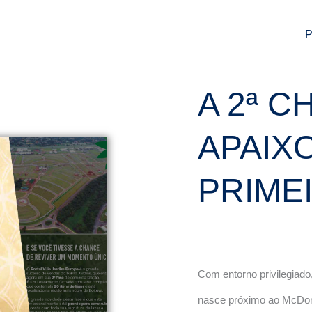
P
A 2ª C
APAIX
PRIME
Com entorno privilegiado
nasce próximo ao McDona