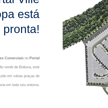
opa está
pronta!
tes Comerciais
no
Portal
rão verde de Boituva, este
uído em várias praças de
ovia em todo seu entorno.