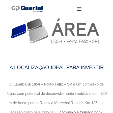
Ir
para
o
conteúdo
A LOCALIZAÇÃO IDEAL PARA INVESTIR
O
Landbank 1054 – Porto Feliz – SP
é um complexo de
áreas com potencial de desenvolvimento imobiliário com 320
m de frente para a Rodovia Marechal Rondon Km 135 L, e
acesso direto pela rodovia.
O complexo é formado por 7